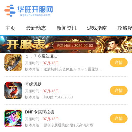
主页
最新动态
新闻资讯
游戏指南
攻略
更新时间：2026-02-03
１．７６耀达复古
详情
开服时间：
07月/13日
版本介绍：
送满切割,充值保底,８０８５雷霆战神微变
奇缘沉默
详情
开服时间：
07月/13日
版本介绍：
加Q群:754732063
DNF专属阿拉德
详情
开服时间：
07月/13日
版本介绍：
原创专属通关低消好玩高清火爆