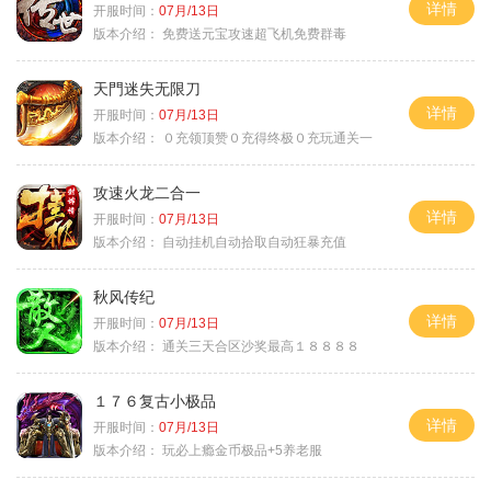
详情
开服时间：
07月/13日
版本介绍：
免费送元宝攻速超飞机免费群毒
天門迷失无限刀
详情
开服时间：
07月/13日
版本介绍：
０充领顶赞０充得终极０充玩通关一
攻速火龙二合一
详情
开服时间：
07月/13日
版本介绍：
自动挂机自动拾取自动狂暴充值
秋风传纪
详情
开服时间：
07月/13日
版本介绍：
通关三天合区沙奖最高１８８８８
１７６复古小极品
详情
开服时间：
07月/13日
版本介绍：
玩必上瘾金币极品+5养老服