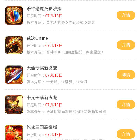
杀神恶魔免费沙捐
详情
开服时间：
07月/13日
版本介绍：
０充无套路０充到终极０充爽
裁决Online
详情
开服时间：
07月/13日
版本介绍：
百种BUFF自由度搭配，探索星盘！
天煞专属新微变
详情
开服时间：
07月/13日
版本介绍：
十元通、送满赞、送全满
十元全满新火龙
详情
开服时间：
07月/13日
版本介绍：
送满切割满攻速沙捐狂暴赞助皆可嫖
悠然三国高爆版
详情
开服时间：
07月/13日