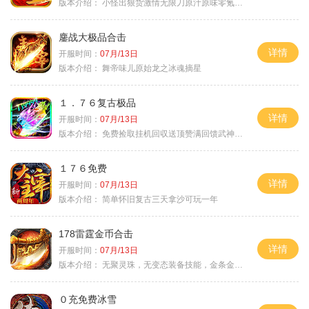
版本介绍：
小怪出狠货激情无限刀原汁原味零氪通关
鏖战大极品合击
详情
开服时间：
07月/13日
版本介绍：
舞帝味儿原始龙之冰魂摘星
１．７６复古极品
详情
开服时间：
07月/13日
版本介绍：
免费捡取挂机回収送顶赞满回馈武神之力
１７６免费
详情
开服时间：
07月/13日
版本介绍：
简单怀旧复古三天拿沙可玩一年
178雷霆金币合击
详情
开服时间：
07月/13日
版本介绍：
无聚灵珠，无变态装备技能，金条金刚石保底
０充免费冰雪