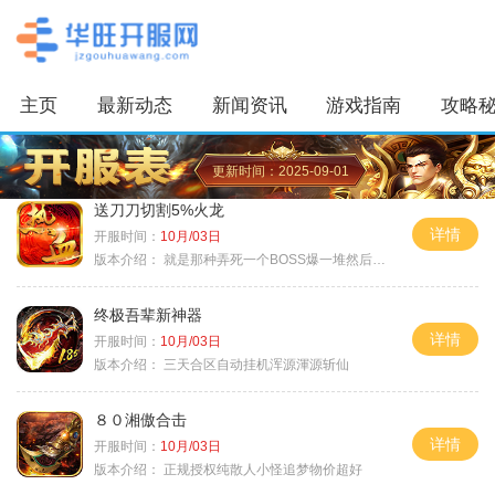
主页
最新动态
新闻资讯
游戏指南
攻略
更新时间：2025-09-01
送刀刀切割5%火龙
详情
开服时间：
10月/03日
版本介绍：
就是那种弄死一个BOSS爆一堆然后就起飞
终极吾辈新神器
详情
开服时间：
10月/03日
版本介绍：
三天合区自动挂机浑源渾源斩仙
８０湘傲合击
详情
开服时间：
10月/03日
版本介绍：
正规授权纯散人小怪追梦物价超好