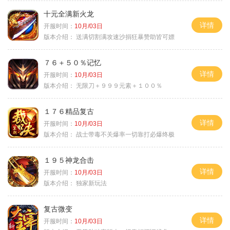
十元全满新火龙
详情
开服时间：
10月/03日
版本介绍：
送满切割满攻速沙捐狂暴赞助皆可嫖
７６＋５０％记忆
详情
开服时间：
10月/03日
版本介绍：
无限刀＋９９９元素＋１００％
１７６精品复古
详情
开服时间：
10月/03日
版本介绍：
战士带毒不关爆率一切靠打必爆终极
１９５神龙合击
详情
开服时间：
10月/03日
版本介绍：
独家新玩法
复古微变
详情
开服时间：
10月/03日