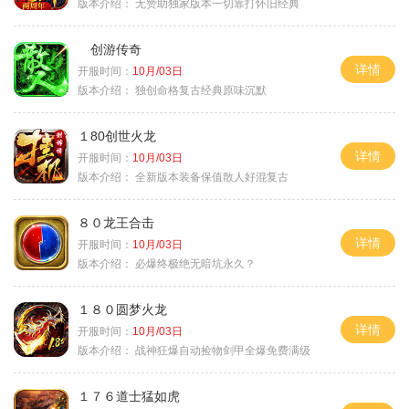
版本介绍：
无赞助独家版本一切靠打怀旧经典
创游传奇
详情
开服时间：
10月/03日
版本介绍：
独创命格复古经典原味沉默
１80创世火龙
详情
开服时间：
10月/03日
版本介绍：
全新版本装备保值散人好混复古
８０龙王合击
详情
开服时间：
10月/03日
版本介绍：
必爆终极绝无暗坑永久？
１８０圆梦火龙
详情
开服时间：
10月/03日
版本介绍：
战神狂爆自动捡物剑甲全爆免费满级
１７６道士猛如虎