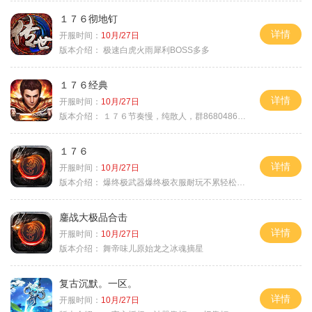
１７６彻地钉
详情
开服时间：
10月/27日
版本介绍：
极速白虎火雨犀利BOSS多多
１７６经典
详情
开服时间：
10月/27日
版本介绍：
１７６节奏慢，纯散人，群868048665
１７６
详情
开服时间：
10月/27日
版本介绍：
爆终极武器爆终极衣服耐玩不累轻松满级
鏖战大极品合击
详情
开服时间：
10月/27日
版本介绍：
舞帝味儿原始龙之冰魂摘星
复古沉默。一区。
详情
开服时间：
10月/27日