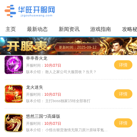
主页
最新动态
新闻资讯
游戏指南
攻略
更新时间：2025-09-12
串串香火龙
详情
开服时间：
10月/27日
版本介绍：
散人之家公司大服茴收？当天？
龙火迷失
详情
开服时间：
10月/27日
版本介绍：
主打boss独家15转全部靠打
悠然三国づ高爆版
详情
开服时间：
10月/27日
版本介绍：
小怪出狠货激情无限刀原汁原味零氪通关