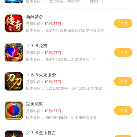
版本介绍：
，官方授权，神器靠打，一切靠打，
新醉梦录
详情
开服时间：
10月/27日
版本介绍：
充值可打装备保值真实追梦小资天堂
１７６免费
详情
开服时间：
10月/27日
版本介绍：
简单怀旧复古三天拿沙可玩一年
１８５火龙微变
详情
开服时间：
10月/27日
版本介绍：
上线10倍爆率一天打1000真实赞助一夜终
完美沉默
详情
开服时间：
10月/27日
版本介绍：
独家原创挑战一切专属神器迷失
／７６金币复古