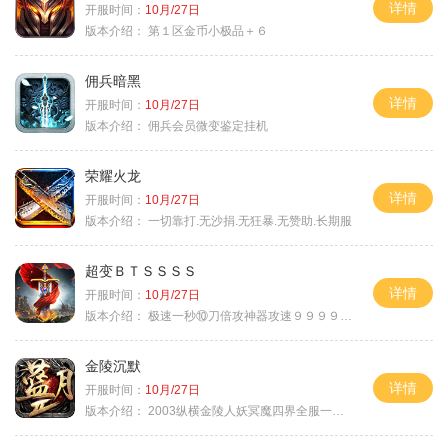
详情
开服时间：
10月/27日
版本介绍：
第１区金币小极品＋６
佣兵暗黑
详情
开服时间：
10月/27日
版本介绍：
佣兵会员微变鉴定挂机
荣耀火龙
详情
开服时间：
10月/27日
版本介绍：
一切靠打.无沙捐.无狂暴.无赞助.长期服
超变ＢＴＳＳＳＳ
详情
开服时间：
10月/27日
版本介绍：
极速一秒⑩刀倍攻神器攻速９９９９①挑
金陵沉默
详情
开服时间：
10月/27日
版本介绍：
2003纵横金陵人妖冥魔四界全服一切靠