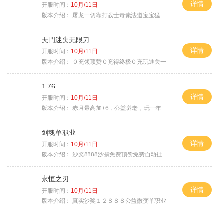
详情
开服时间：
10月/11日
版本介绍：
屠龙一切靠打战士毒素法道宝宝猛
天門迷失无限刀
详情
开服时间：
10月/11日
版本介绍：
０充领顶赞０充得终极０充玩通关一
1.76
详情
开服时间：
10月/11日
版本介绍：
赤月最高加+6，公益养老，玩一年不腻，屠龙
剑魂单职业
详情
开服时间：
10月/11日
版本介绍：
沙奖8888沙捐免费顶赞免费自动挂
永恒之刃
详情
开服时间：
10月/11日
版本介绍：
真实沙奖１２８８８公益微变单职业